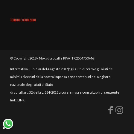
TERMINI E CONDIZIONI
© Copyright 2018 - Mokadorocaffe P.IVA IT 02534750746 |
Informativa (L. n. 124 del 4 agosto 2017): gli aiuti di Stato e gli aiuti de
minimis ricevuti dalla nostra impresa sono contenuti nel Registro
nazionale degli aiuti di Stato
di cui all’art. 52 della L. 234/2012 a cui si rinvia e consultabili al seguente
link:
LINK