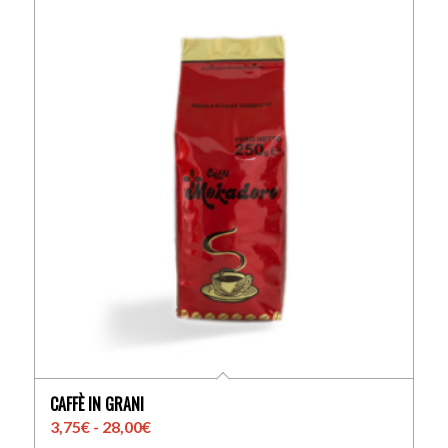
CAFFÈ IN GRANI
Fascia
3,75
€
-
28,00
€